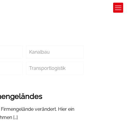
Kanalbau
Transportlogistik
rmengeländes
m Firmengelände verändert. Hier ein
nehmen
[…]